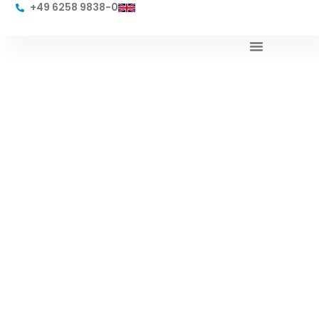
+49 6258 9838-0
Impressum
Transparent. Verlässlich. Erreichbar.